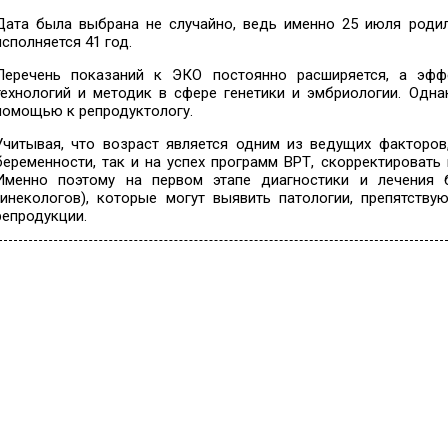
Дата была выбрана не случайно, ведь именно 25 июля родилс
исполняется 41 год.
Перечень показаний к ЭКО постоянно расширяется, а эфф
технологий и методик в сфере генетики и эмбриологии. Одн
помощью к репродуктологу.
Учитывая, что возраст является одним из ведущих факторов
беременности, так и на успех программ ВРТ, скорректироват
Именно поэтому на первом этапе диагностики и лечения 
гинекологов), которые могут выявить патологии, препятств
репродукции.