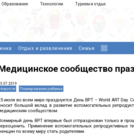
Образование
Технологии
Туризм и отдых
бенка
Отдых и развлечения
Семья
Медицинское сообщество пра
25.07.2019
Новости
Планирование ребенка
25 июля во всем мире празднуется День ВРТ – World ART Day. С
вносит большой вклад в развитие вспомогательных репродукт
медицинским сообществом.
Всемирный день ВРТ впервые был отпразднован только в прош
переоценить. Применение вспомогательных репродуктивных т
женщин по всему миру стать родителями.