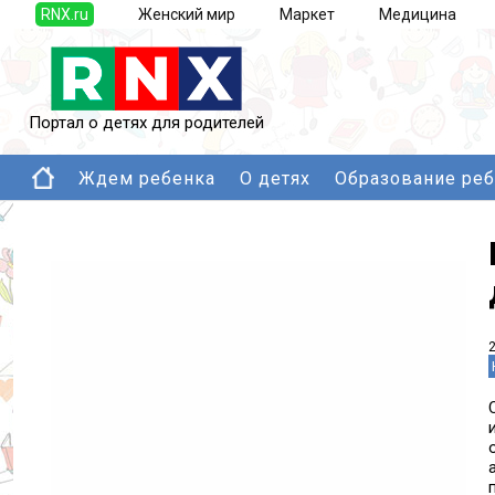
RNX.ru
Женский мир
Маркет
Медицина
Портал о детях для родителей
Ждем ребенка
О детях
Образование ре