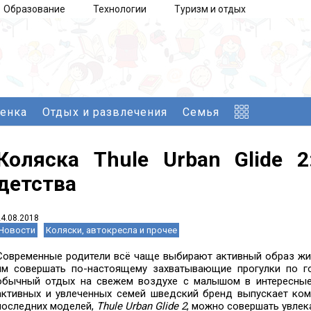
Образование
Технологии
Туризм и отдых
бенка
Отдых и развлечения
Семья
Коляска Thule Urban Glide 
детства
24.08.2018
Новости
Коляски, автокресла и прочее
Современные родители всё чаще выбирают активный образ жиз
им совершать по-настоящему захватывающие прогулки по г
обычный отдых на свежем воздухе с малышом в интересные 
активных и увлеченных семей шведский бренд выпускает ком
последних моделей,
Thule Urban Glide 2
, можно совершать увлек