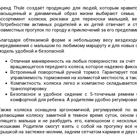
Бренд Thule создаёт продукцию для людей, которым нравится
насыщенный и динамичный образ жизни выбирают семьи, в
ассортимент коляски, рюкзаки для переноски малышей, в
Потребностям активных родителей и их детей отвечает и ст
совместных прогулок по городу и приключений за его пределам
Благодаря обтекаемой форме и небольшому весу вездеходн
передвижения с малышом по любимому маршруту и для новых о
модель удобной и безопасной:
Отличная маневренность на любых поверхностях за счёт
вращающегося переднего колеса, которое надежно фикси
Встроенный поворотный ручной тормоз. Гарантирует по
управляемость торможения на холмистой местности, а так
Компактность: коляска легко и компактно складывается
транспортировку.
Безопасное и удобное сидение с 5-точечным ремнем б
комфортной для ребенка. А родителям удобно регулироват
Также коляска оснащена эргономичной, регулируемой по в
делающими коляску заметной в темное время суток, окном с
спящего малыша и не разбудить его, капюшоном с несколь
окошками. Родители смогут взять с собой на прогулку всё 
крышкой на застежке-молнии, заднем сетчатом кармане и двух 