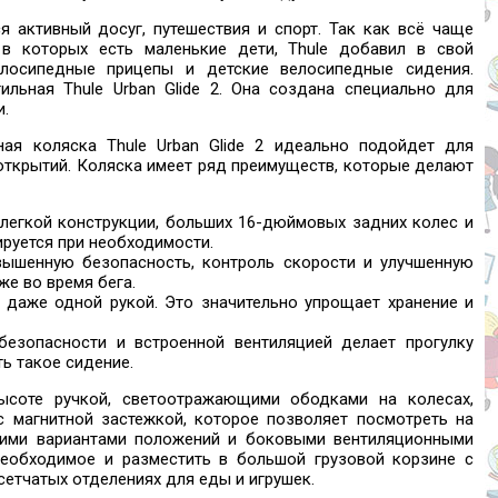
 активный досуг, путешествия и спорт. Так как всё чаще
 которых есть маленькие дети, Thule добавил в свой
елосипедные прицепы и детские велосипедные сидения.
ильная Thule Urban Glide 2. Она создана специально для
и.
ая коляска Thule Urban Glide 2 идеально подойдет для
ткрытий. Коляска имеет ряд преимуществ, которые делают
 легкой конструкции, больших 16-дюймовых задних колес и
руется при необходимости.
вышенную безопасность, контроль скорости и улучшенную
же во время бега.
 даже одной рукой. Это значительно упрощает хранение и
езопасности и встроенной вентиляцией делает прогулку
ь такое сидение.
ысоте ручкой, светоотражающими ободками на колесах,
 магнитной застежкой, которое позволяет посмотреть на
кими вариантами положений и боковыми вентиляционными
необходимое и разместить в большой грузовой корзине с
сетчатых отделениях для еды и игрушек.