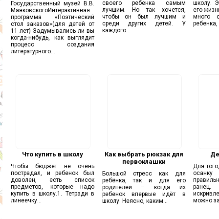
своего ребенка самым
школу. 
Государственный музей В.В.
лучшим. Но так хочется,
его жизн
МаяковскогоИнтерактивная
чтобы он был лучшим и
много 
программа «Поэтический
среди других детей. У
ребенка, 
стол заказов»(для детей от
каждого...
11 лет) Задумывались ли вы
когда-нибудь, как выглядит
процесс создания
литературного...
Что купить в школу
Как выбрать рюкзак для
Де
первоклашки
Чтобы бюджет не очень
Для того
пострадал, и ребенок был
осанку
Большой стресс как для
доволен, есть список
правильн
ребёнка, так и для его
предметов, которые надо
ранец
родителей – когда их
купить в школу.1. Тетради в
искривл
ребенок впервые идёт в
линеечку...
можно за
школу. Неясно, каким...