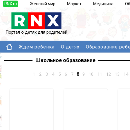
RNX.ru
Женский мир
Маркет
Медицина
Об
Портал о детях для родителей
Ждем ребенка
О детях
Образование реб
Школьное образование
8
1
2
3
4
5
6
7
9
10
11
12
13
14