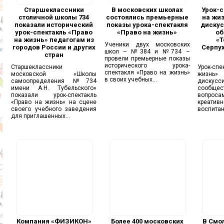
Старшеклассники
В московских школах
Урок-с
столичной школы 734
состоялись премьерные
на жиз
показали исторический
показы урока-спектакля
дискус
урок-спектакль «Право
«Право на жизнь»
об
на жизнь» педагогам из
«Т
Ученики двух московских
городов России и других
Серпух
школ – №384 и №734 –
стран
провели премьерные показы
исторического урока-
Старшеклассники
Урок-сп
спектакля «Право на жизнь»
московской «Школы
жизнь
в своих учебных...
самоопределения №734
дискус
имени А.Н. Тубельского»
сообщест
показали урок-спектакль
вопрос
«Право на жизнь» на сцене
креа
своего учебного заведения
воспитан
для приглашенных...
Компания «ФИЗИКОН»
Более 400 московских
В Смо