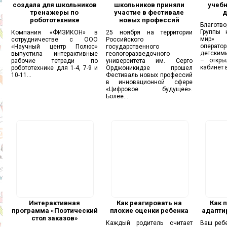
создала для школьников
школьников приняли
учебн
тренажеры по
участие в фестивале
д
робототехнике
новых профессий
Благот
Группы 
Компания «ФИЗИКОН» в
25 ноября на территории
мир» 
сотрудничестве с ООО
Российского
опера
«Научный центр Полюс»
государственного
детскими
выпустила интерактивные
геологоразведочного
– откры
рабочие тетради по
университета им. Серго
кабинет в
робототехнике для 1-4, 7-9 и
Орджоникидзе прошел
10-11...
Фестиваль новых профессий
в инновационной сфере
«Цифровое будущее».
Более...
Интерактивная
Как реагировать на
Как 
программа «Поэтический
плохие оценки ребенка
адапти
стол заказов»
Каждый родитель считает
Ваш ребе